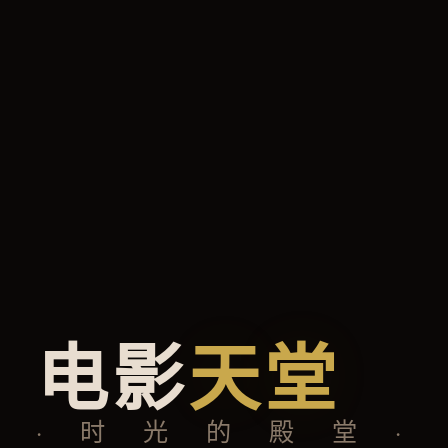
电影
天堂
· 时 光 的 殿 堂 ·